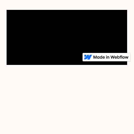
Video 1 „Gedankenmanagement“
Was geht Dir in diesen Zeiten „durch den Kopf“? Die
Ungewissheit, Unsicherheit bis hin zur Angst nähren unser